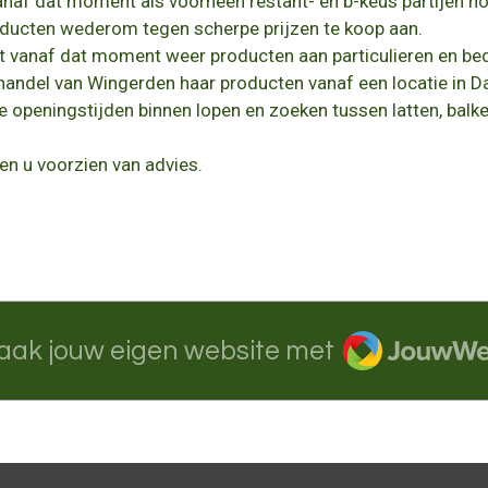
naf dat moment als voorheen restant- en b-keus partijen h
roducten
wederom tegen scherpe prijzen te koop aan.
 vanaf dat moment weer producten aan particulieren en bed
handel van Wingerden haar producten vanaf een locatie in 
 openingstijden binnen lopen en zoeken tussen latten, balke
en u voorzien van advies.
JouwWeb
aak jouw eigen website met