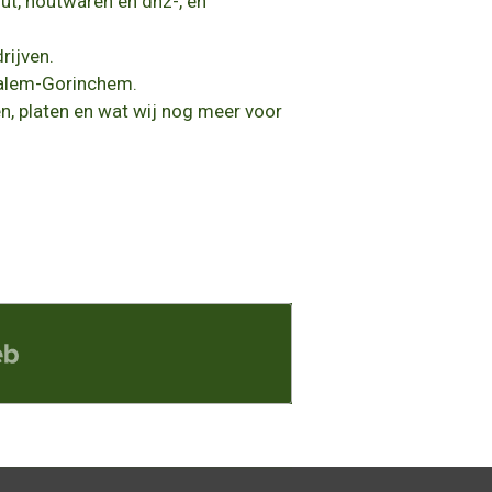
out, houtwaren
en dhz-, en
rijven.
Dalem-Gorinchem.
n, platen en wat wij nog meer voor