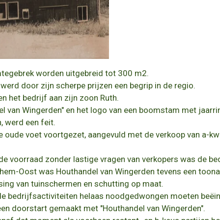
mtegebrek worden uitgebreid tot 300 m2.
werd door zijn scherpe prijzen een begrip in de regio.
 het bedrijf aan zijn zoon Ruth.
l van Wingerden" en het logo van een boomstam met jaarri
, werd een feit.
de oude voet voortgezet, aangevuld met de verkoop van a-kwa
de voorraad zonder lastige vragen van verkopers was de bedr
nchem-Oost was Houthandel van Wingerden tevens een toona
tsing van tuinschermen en schutting op maat.
de bedrijfsactiviteiten helaas noodgedwongen moeten beëin
een doorstart gemaakt met "Houthandel van Wingerden".